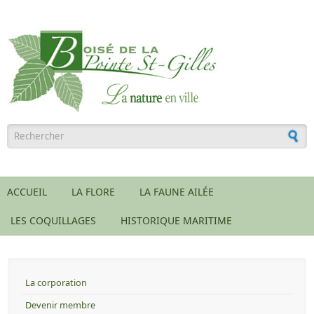
Aller au contenu principal
Formulaire de recherche
ACCUEIL
LA FLORE
LA FAUNE AILÉE
LES COQUILLAGES
HISTORIQUE MARITIME
La corporation
Devenir membre