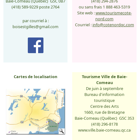
Baie-Comeau (Québec) G5C 0B7
(418) 294-2876
(418) 589-9229 poste 2764
ou sans frais 1 888 463-5319
Site web :
www.tourismecote-
nord.com
par courriel à :
Courriel :
info@cotenordqc.com
boisestgilles@gmail.com
Cartes de localisation
Tourisme Ville de Baie-
Comeau
De juin à septembre
Bureau d'information
touristique
Centre des Arts
1660, rue de Bretagne
Baie-Comeau (Québec) G5C 3S3
(418) 296-8178
www.ville.baie-comeau.qc.ca