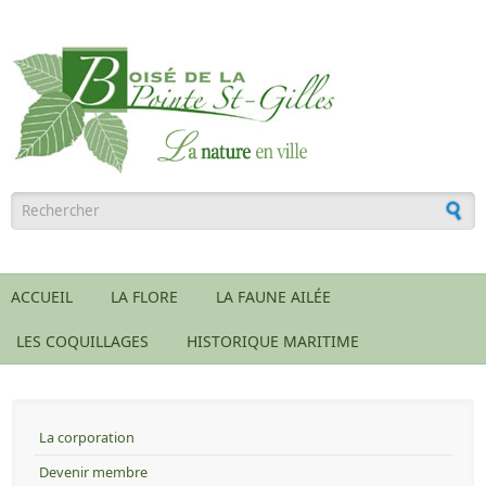
Aller au contenu principal
Formulaire de recherche
ACCUEIL
LA FLORE
LA FAUNE AILÉE
LES COQUILLAGES
HISTORIQUE MARITIME
La corporation
Devenir membre